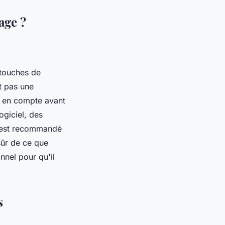
age ?
 touches de
t pas une
e en compte avant
ogiciel, des
 est recommandé
sûr de ce que
nnel pour qu'il
s