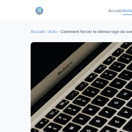
Accueil
Actu
Accueil
›
Actu
›
Comment forcer le démarrage de so