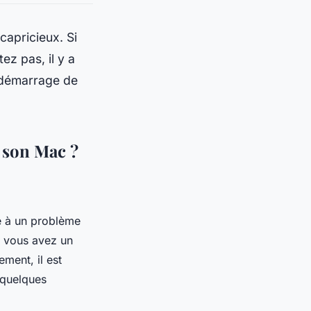
capricieux. Si
z pas, il y a
 démarrage de
e son Mac ?
te à un problème
si vous avez un
ment, il est
 quelques