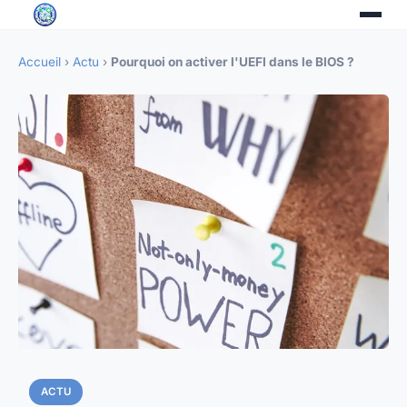
Accueil
›
Actu
›
Pourquoi on activer l'UEFI dans le BIOS ?
ACTU